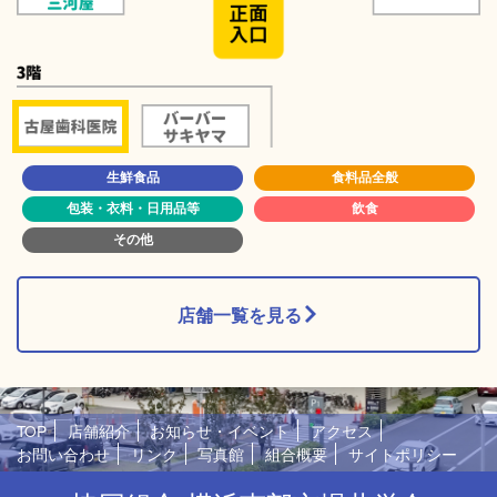
生鮮食品
食料品全般
包装・衣料・日用品等
飲食
その他
店舗一覧を見る
TOP
店舗紹介
お知らせ・イベント
アクセス
お問い合わせ
リンク
写真館
組合概要
サイトポリシー