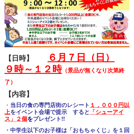
６
月７日（日）
【日時】
９時～１２時
（景品
が無くなり次第終
了）
【内容】
・
当日の食の専門店街のレシート
１，０００
円以
上
をイベント会
場で提示 すると
「シューアイ
ス」２個
を
プレゼント!!
・中学生以下のお子様は「おもちゃくじ」を１回