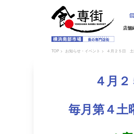
店舗
TOP
お知らせ・イベント
４月２５日 土
４月２
毎月第４土