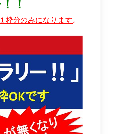
ー！！
１
枠分のみになります
。