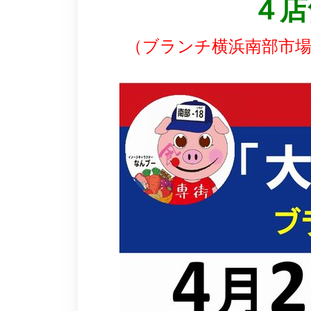
４店
（ブランチ横浜南部市