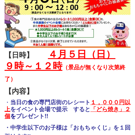
４
月５日（日）
【日時】
９時～１２時
（景品
が無くなり次第終
了）
【内容】
・
当日の食の専門店街のレシート
１，０００
円以
上
をイベント会
場で提示 すると
「どら焼き」２
個
を
プレゼント!!
・中学生以下のお子様は「おもちゃくじ」を１回