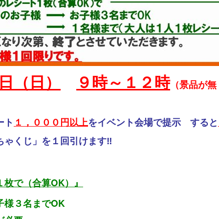
日（日）
９時～１２時
（景品
が無
ート
１，０００
円以上
をイベント会
場で提示 すると
ちゃくじ」を１回引けます‼
１枚で（合算OK）』
子様３名までOK