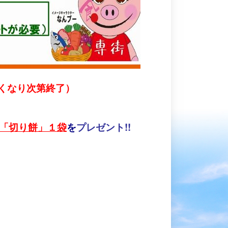
くなり次第終了）
「切り餅」１袋
を
プレゼント!!