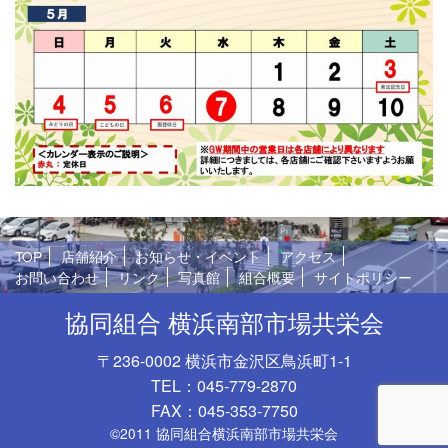
TOP
店舗紹介
お知らせ・イベント
アクセス
お問い合わせ
リンク
写真館
組合概要
サイトポリシー
協同組合 横浜南部市場共栄会
〒236-0002 横浜市金沢区鳥浜町1-1
TEL：045-779-2870
FAX：045-353-7750
©2011 協同組合横浜南部市場共栄会