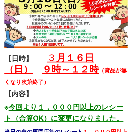
３
月１６日
【日時】
（日）
９時～１２時
（
賞品が無
くなり次第終了）
【内容】
※
今回より１，０００円以上のレシー
ト（合算OK）に変更になりました。
当日の食の専門店街のレシート
１，０００
円以上