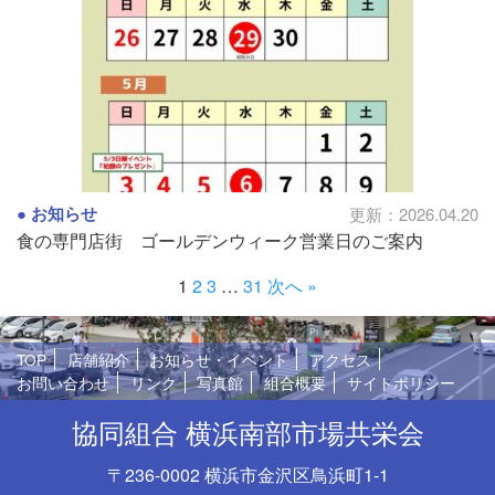
お知らせ
更新：2026.04.20
食の専門店街 ゴールデンウィーク営業日のご案内
1
2
3
…
31
次へ »
TOP
店舗紹介
お知らせ・イベント
アクセス
お問い合わせ
リンク
写真館
組合概要
サイトポリシー
協同組合 横浜南部市場共栄会
〒236-0002 横浜市金沢区鳥浜町1-1